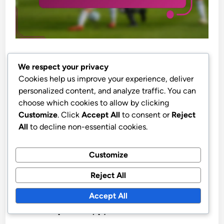
Ποιες διατάξεις είναι συγκρίσιμες
We respect your privacy
με την 4-3-1-2;
Cookies help us improve your experience, deliver
personalized content, and analyze traffic. You can
choose which cookies to allow by clicking
Η διάταξη 4-3-1-2 συγκρίνεται συχνά με αρκετές
Customize
. Click
Accept All
to consent or
Reject
άλλες τακτικές διατάξεις, ιδίως τις 4-2-3-1, 4-4-2
All
to decline non-essential cookies.
και 3-5-2. Κάθε μία από αυτές τις διατάξεις
προσφέρει μοναδικά πλεονεκτήματα και
Customize
αδυναμίες, επηρεάζοντας τους ρόλους των
Reject All
παικτών και τη συνολική στρατηγική της ομάδας.
Accept All
Ανάλυση διάταξης 4-2-3-1