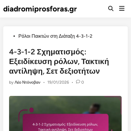
Skip
diadromiprosforas.gr
Mai
to
Open
Men
Search
content
Posted
Ρόλοι Παικτών στη Διάταξη 4-3-1-2
in
4-3-1-2 Σχηματισμός:
Εξειδίκευση ρόλων, Τακτική
αντίληψη, Σετ δεξιοτήτων
by
Λέο Ντόνοβαν
•
19/01/2026
•
0