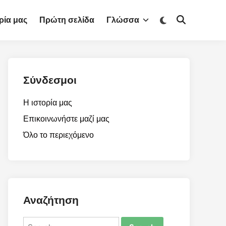
Switch
ρία μας
Πρώτη σελίδα
Γλώσσα
Open
to
Search
dark
mode
Σύνδεσμοι
Η ιστορία μας
Επικοινωνήστε μαζί μας
Όλο το περιεχόμενο
Αναζήτηση
Search