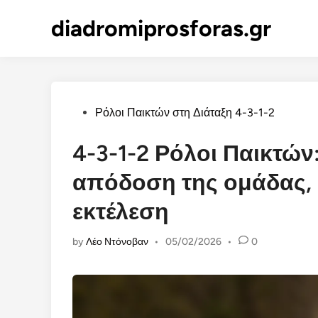
Skip
diadromiprosforas.gr
to
content
Posted
Ρόλοι Παικτών στη Διάταξη 4-3-1-2
in
4-3-1-2 Ρόλοι Παικτώ
απόδοση της ομάδας, 
εκτέλεση
by
Λέο Ντόνοβαν
•
05/02/2026
•
0