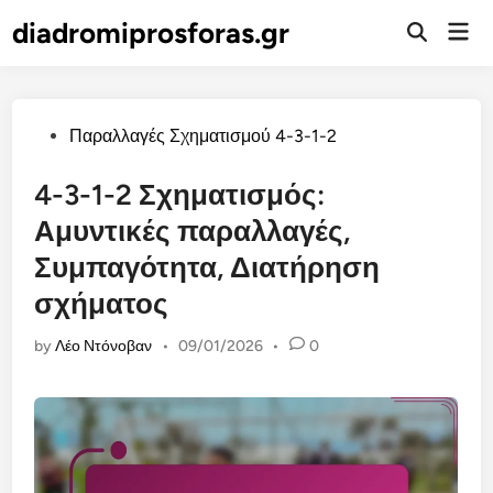
Skip
diadromiprosforas.gr
Mai
to
Open
Men
Search
content
Posted
Παραλλαγές Σχηματισμού 4-3-1-2
in
4-3-1-2 Σχηματισμός:
Αμυντικές παραλλαγές,
Συμπαγότητα, Διατήρηση
σχήματος
by
Λέο Ντόνοβαν
•
09/01/2026
•
0