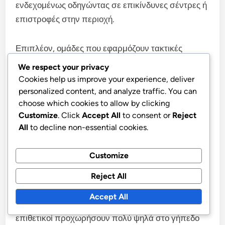
ενδεχομένως οδηγώντας σε επικίνδυνες σέντρες ή
επιστροφές στην περιοχή.
Επιπλέον, ομάδες που εφαρμόζουν τακτικές
υψηλής πίεσης μπορούν να διαταράξουν τη δομή
We respect your privacy
της 4-3-1-2, αναγκάζοντας σε λάθη και
Cookies help us improve your experience, deliver
δημιουργώντας ευκαιρίες σκοραρίσματος. Η
personalized content, and analyze traffic. You can
choose which cookies to allow by clicking
εξάρτηση της διάταξης από τους μέσους για
Customize
. Click
Accept All
to consent or
Reject
υποστήριξη τόσο στην άμυνα όσο και στην επίθεση
All
to decline non-essential cookies.
μπορεί να οδηγήσει σε κόπωση, ειδικά αν
πιέζονται συνεχώς.
Customize
Οι αντεπιθέσεις μπορούν επίσης να αποτελέσουν
Reject All
κίνδυνο, καθώς η διάταξη μπορεί να αφήσει την
Accept All
ομάδα εκτεθειμένη αν ο επιθετικός μέσος και οι
επιθετικοί προχωρήσουν πολύ ψηλά στο γήπεδο