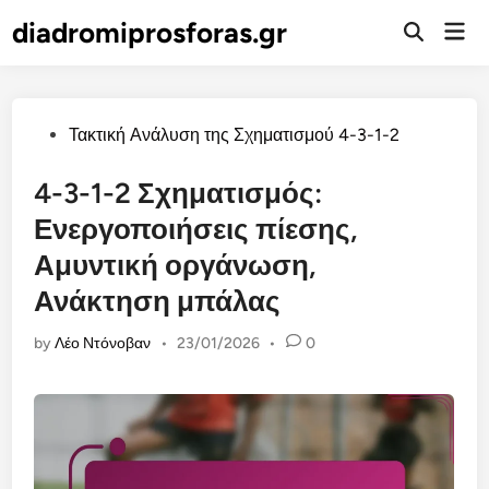
Skip
diadromiprosforas.gr
Mai
to
Open
Men
Search
content
Posted
Τακτική Ανάλυση της Σχηματισμού 4-3-1-2
in
4-3-1-2 Σχηματισμός:
Ενεργοποιήσεις πίεσης,
Αμυντική οργάνωση,
Ανάκτηση μπάλας
by
Λέο Ντόνοβαν
•
23/01/2026
•
0