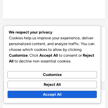
We respect your privacy
Post
Previous
Nex
Previous Article
Next Article
Cookies help us improve your experience, deliver
article:
artic
4-3-1-2 Σχηματισμός:
4-3-1-2 Σχηματισμός:
navigation
personalized content, and analyze traffic. You can
Θέση παιχνιδιού,
Ανάπτυξη νέων, Θέση
choose which cookies to allow by clicking
Επικαλυπτόμενες
εκπαίδευσης,
Customize
. Click
Accept All
to consent or
Reject
κινήσεις,
Επικέντρωση
All
to decline non-essential cookies.
Εκμετάλλευση του
δεξιοτήτων
πλάτους
Customize
Reject All
Accept All
Leave a Reply