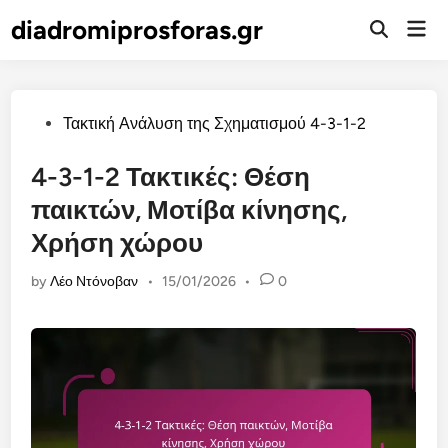
Skip
diadromiprosforas.gr
Mai
to
Open
Men
Search
content
Posted
Τακτική Ανάλυση της Σχηματισμού 4-3-1-2
in
4-3-1-2 Τακτικές: Θέση
παικτών, Μοτίβα κίνησης,
Χρήση χώρου
by
Λέο Ντόνοβαν
•
15/01/2026
•
0