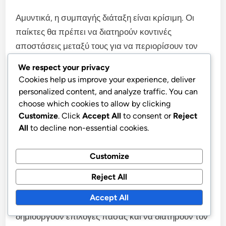
Αμυντικά, η συμπαγής διάταξη είναι κρίσιμη. Οι
παίκτες θα πρέπει να διατηρούν κοντινές
αποστάσεις μεταξύ τους για να περιορίσουν τον
διαθέσιμο χώρο για τον αντίπαλο, αναγκάζοντάς
We respect your privacy
τους σε λιγότερο ευνοϊκές θέσεις.
Cookies help us improve your experience, deliver
personalized content, and analyze traffic. You can
Διατήρηση κατοχής μέσω διαχείρισης
choose which cookies to allow by clicking
χώρου
Customize
. Click
Accept All
to consent or
Reject
All
to decline non-essential cookies.
Η αποτελεσματική διαχείριση του χώρου είναι
Customize
απαραίτητη για τη διατήρηση της κατοχής στη
διάταξη 4-3-1-2. Οι παίκτες πρέπει να είναι
Reject All
ενήμεροι για την τοποθέτησή τους σε σχέση με
Accept All
τους συμπαίκτες και τους αντιπάλους για να
δημιουργούν επιλογές πάσας και να διατηρούν τον