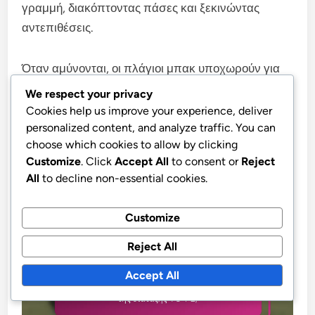
γραμμή, διακόπτοντας πάσες και ξεκινώντας
αντεπιθέσεις.
Όταν αμύνονται, οι πλάγιοι μπακ υποχωρούν για
να σχηματίσουν μια πενταμελή άμυνα,
We respect your privacy
διασφαλίζοντας πλάτος και βάθος. Αυτή η ευελιξία
Cookies help us improve your experience, deliver
επιτρέπει στις ομάδες να πιέζουν αποτελεσματικά
personalized content, and analyze traffic. You can
choose which cookies to allow by clicking
τους αντιπάλους ενώ διατηρούν μια σταθερή
Customize
. Click
Accept All
to consent or
Reject
αμυντική δομή, καθιστώντας δύσκολο για την
All
to decline non-essential cookies.
αντίπαλη ομάδα να βρει χώρο.
Customize
Reject All
Accept All