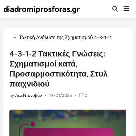
Skip
diadromiprosforas.gr
Mai
to
Open
Men
Search
content
Posted
Τακτική Ανάλυση της Σχηματισμού 4-3-1-2
in
4-3-1-2 Τακτικές Γνώσεις:
Σχηματισμοί κατά,
Προσαρμοστικότητα, Στυλ
παιχνιδιού
by
Λέο Ντόνοβαν
•
14/01/2026
•
0