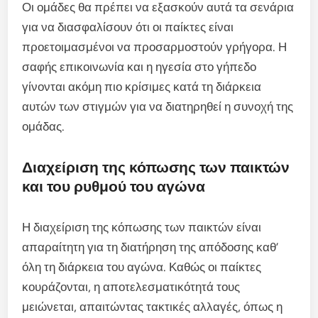
Οι ομάδες θα πρέπει να εξασκούν αυτά τα σενάρια
για να διασφαλίσουν ότι οι παίκτες είναι
προετοιμασμένοι να προσαρμοστούν γρήγορα. Η
σαφής επικοινωνία και η ηγεσία στο γήπεδο
γίνονται ακόμη πιο κρίσιμες κατά τη διάρκεια
αυτών των στιγμών για να διατηρηθεί η συνοχή της
ομάδας.
Διαχείριση της κόπωσης των παικτών
και του ρυθμού του αγώνα
Η διαχείριση της κόπωσης των παικτών είναι
απαραίτητη για τη διατήρηση της απόδοσης καθ’
όλη τη διάρκεια του αγώνα. Καθώς οι παίκτες
κουράζονται, η αποτελεσματικότητά τους
μειώνεται, απαιτώντας τακτικές αλλαγές, όπως η