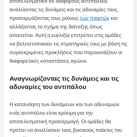
αποτελεσματικά σε διάφορους αντιπάλους
αναλύοντας τις δυνάμεις και τις αδυναμίες τους,
προσαρμόζοντας τους ρόλους
των παικτών
και
αλλάζοντας το σχήμα της διάταξης όπως
απαιτείται. Αυτή η ευελιξία επιτρέπει στις ομάδες
να βελτιστοποιούν τις στρατηγικές τους με βάση τις
συγκεκριμένες προκλήσεις που παρουσιάζουν οι
διαφορετικές καταστάσεις αγώνα.
Αναγνωρίζοντας τις δυνάμεις και τις
αδυναμίες του αντιπάλου
Η κατανόηση των δυνάμεων και των αδυναμιών
ενός αντιπάλου είναι κρίσιμη για την
αποτελεσματική προσαρμογή. Οι ομάδες θα
πρέπει να αναλύσουν τους βασικούς παίκτες του