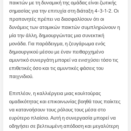
παικτών με τη δυναμική της ομάδας είναι ζωτικής
σημασίας για την επιτυχία στη διάταξη 4-3-1-2. Οι
προπονητές πρέπει να διασφαλίσουν ότι οι
δυνάμεις των ατομικών παικτών συμπληρώνουν η
μία την άλλη, δημιουργώντας μια συνεκτική
μονάδα. Για παράδειγμα, η ζευγάρωμα ενός
δημιουργικού μέσου με έναν πειθαρχημένο
αμυντικό συνεργάτη μπορεί να ενισχύσει τόσο τις
επιθετικές όσο και τις αμυντικές φάσεις του
παιχνιδιού.
Επιπλέον, η καλλιέργεια μιας κουλτούρας
ομαδικότητας και επικοινωνίας βοηθά τους παίκτες
να κατανοήσουν τους ρόλους τους μέσα στο
ευρύτερο πλαίσιο. Αυτή η συνεργασία μπορεί να
οδηγήσει σε βελτιωμένη απόδοση και μεγαλύτερη