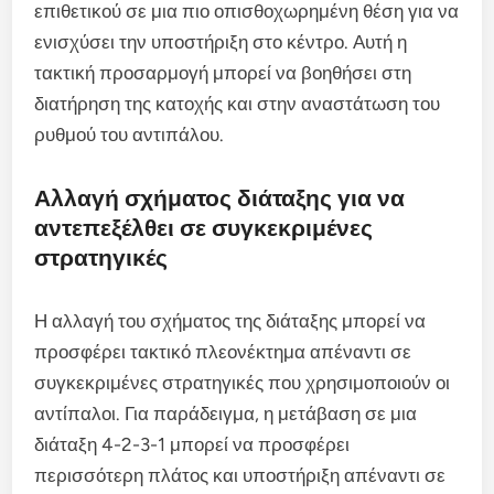
επιθετικού σε μια πιο οπισθοχωρημένη θέση για να
ενισχύσει την υποστήριξη στο κέντρο. Αυτή η
τακτική προσαρμογή μπορεί να βοηθήσει στη
διατήρηση της κατοχής και στην αναστάτωση του
ρυθμού του αντιπάλου.
Αλλαγή σχήματος διάταξης για να
αντεπεξέλθει σε συγκεκριμένες
στρατηγικές
Η αλλαγή του σχήματος της διάταξης μπορεί να
προσφέρει τακτικό πλεονέκτημα απέναντι σε
συγκεκριμένες στρατηγικές που χρησιμοποιούν οι
αντίπαλοι. Για παράδειγμα, η μετάβαση σε μια
διάταξη 4-2-3-1 μπορεί να προσφέρει
περισσότερη πλάτος και υποστήριξη απέναντι σε