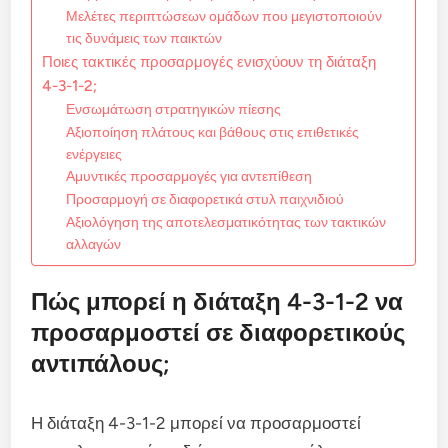
Μελέτες περιπτώσεων ομάδων που μεγιστοποιούν
τις δυνάμεις των παικτών
Ποιες τακτικές προσαρμογές ενισχύουν τη διάταξη
4-3-1-2;
Ενσωμάτωση στρατηγικών πίεσης
Αξιοποίηση πλάτους και βάθους στις επιθετικές
ενέργειες
Αμυντικές προσαρμογές για αντεπίθεση
Προσαρμογή σε διαφορετικά στυλ παιχνιδιού
Αξιολόγηση της αποτελεσματικότητας των τακτικών
αλλαγών
Πώς μπορεί η διάταξη 4-3-1-2 να
προσαρμοστεί σε διαφορετικούς
αντιπάλους;
Η διάταξη 4-3-1-2 μπορεί να προσαρμοστεί