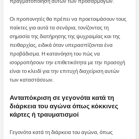
πραγματοποίηση αυτών των προσαρμογών.
Οι προπονητές θα πρέπει να προετοιμάσουν τους
παίκτες για αυτά τα σενάρια, τονίζοντας τη
σημασία της διατήρησης της ψυχραιμίας και της
πειθαρχίας, ειδικά όταν υπερασπίζονται ένα
προβάδισμα. Η κατανόηση του πώς να
ισορροπήσουν την επιθετικότητα με την προσοχή
είναι το κλειδί για την επιτυχή διαχείριση αυτών
των καταστάσεων.
Ανταπόκριση σε γεγονότα κατά τη
διάρκεια του αγώνα όπως κόκκινες
κάρτες ή τραυματισμοί
Γεγονότα κατά τη διάρκεια του αγώνα, όπως