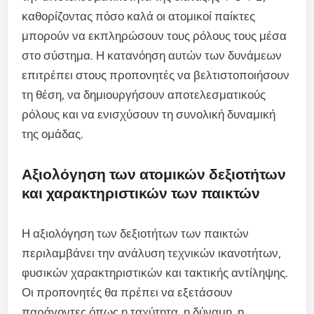
καθορίζοντας πόσο καλά οι ατομικοί παίκτες
μπορούν να εκπληρώσουν τους ρόλους τους μέσα
στο σύστημα. Η κατανόηση αυτών των δυνάμεων
επιτρέπει στους προπονητές να βελτιστοποιήσουν
τη θέση, να δημιουργήσουν αποτελεσματικούς
ρόλους και να ενισχύσουν τη συνολική δυναμική
της ομάδας.
Αξιολόγηση των ατομικών δεξιοτήτων
και χαρακτηριστικών των παικτών
Η αξιολόγηση των δεξιοτήτων των παικτών
περιλαμβάνει την ανάλυση τεχνικών ικανοτήτων,
φυσικών χαρακτηριστικών και τακτικής αντίληψης.
Οι προπονητές θα πρέπει να εξετάσουν
παράγοντες όπως η ταχύτητα, η δύναμη, η