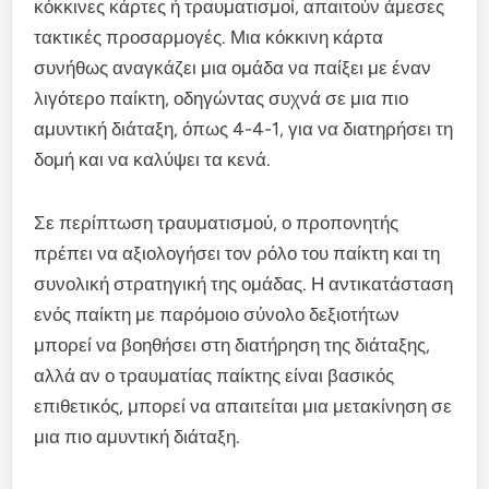
κόκκινες κάρτες ή τραυματισμοί, απαιτούν άμεσες
τακτικές προσαρμογές. Μια κόκκινη κάρτα
συνήθως αναγκάζει μια ομάδα να παίξει με έναν
λιγότερο παίκτη, οδηγώντας συχνά σε μια πιο
αμυντική διάταξη, όπως 4-4-1, για να διατηρήσει τη
δομή και να καλύψει τα κενά.
Σε περίπτωση τραυματισμού, ο προπονητής
πρέπει να αξιολογήσει τον ρόλο του παίκτη και τη
συνολική στρατηγική της ομάδας. Η αντικατάσταση
ενός παίκτη με παρόμοιο σύνολο δεξιοτήτων
μπορεί να βοηθήσει στη διατήρηση της διάταξης,
αλλά αν ο τραυματίας παίκτης είναι βασικός
επιθετικός, μπορεί να απαιτείται μια μετακίνηση σε
μια πιο αμυντική διάταξη.